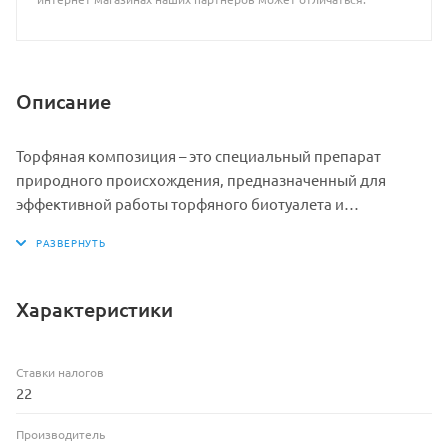
Описание
Торфяная композиция – это специальный препарат
природного происхождения, предназначенный для
эффективной работы торфяного биотуалета и
ускоренного торфофекального компостирования.
• Размер упаковки: 7,5х75х40 см
• Объем: 30 л + 8 л бесплатно
Характеристики
• Вес брутто: 3,95 кг
• Страна: Россия
Ставки налогов
22
Производитель