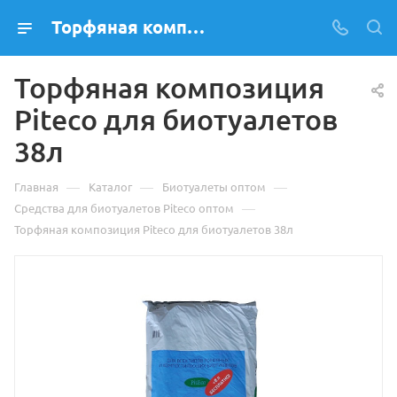
Торфяная композиция Piteco для биотуалетов 38л купить оптом по выгодной цене в Лекс-С
Торфяная композиция
Piteco для биотуалетов
38л
—
—
—
Главная
Каталог
Биотуалеты оптом
—
Средства для биотуалетов Piteco оптом
Торфяная композиция Piteco для биотуалетов 38л